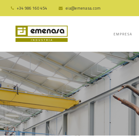
+34 986 160 454
eia@emenasa.com
EMPRESA