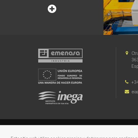
Ct
363
Es
+34
ei
Aviso legal
·
Política de privacidad
·
Condi