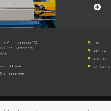
ra. de Camposancos 182
HOME
30 Vigo · Pontevedra
EMPRESA
paña
SERVICIOS
 986 160 454
MAT. AUDIOV
a@emenasa.com
ciones de venta
·
Condiciones de compra
·
Canal Ético